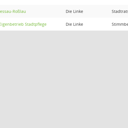
Dessau-Roßlau
Die Linke
Stadtrat
Eigenbetrieb Stadtpflege
Die Linke
Stimmbe