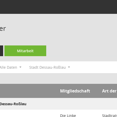
er
Mitarbeit
Alle Daten
Stadt Dessau-Roßlau
Mitgliedschaft
Art der
.Dessau-Roßlau
Die Linke
Stadtrat