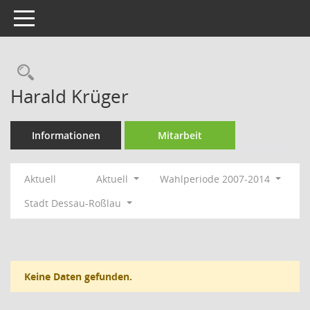
Toggle navigation
Rechercheauswahl
Harald Krüger
Informationen
Mitarbeit
Aktuell
Aktuell
Wahlperiode 2007-2014
Stadt Dessau-Roßlau
Keine Daten gefunden.