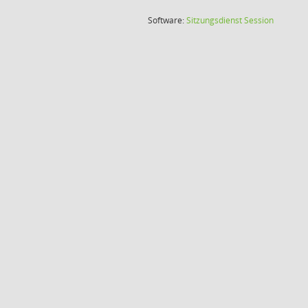
(Wird in
Software:
Sitzungsdienst
Session