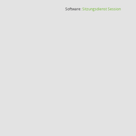
(Wird in
Software:
Sitzungsdienst
Session