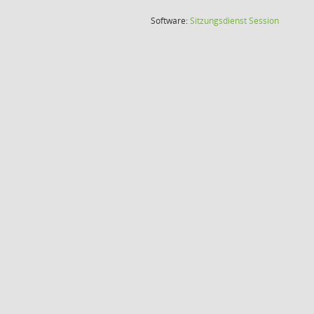
(Wird in
Software:
Sitzungsdienst
Session