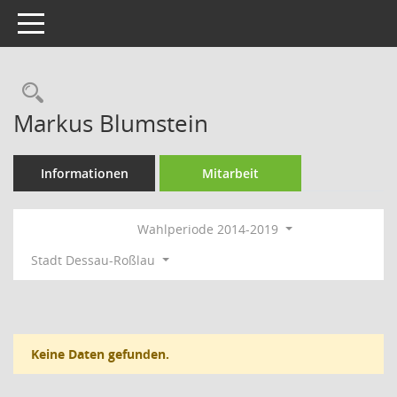
Toggle navigation
Rechercheauswahl
Markus Blumstein
Informationen
Mitarbeit
Wahlperiode 2014-2019
Stadt Dessau-Roßlau
Keine Daten gefunden.