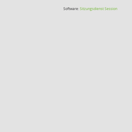
(Wird in
Software:
Sitzungsdienst
Session