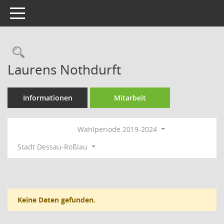
Toggle navigation
Rechercheauswahl
Laurens Nothdurft
Informationen
Mitarbeit
Wahlperiode 2019-2024
Stadt Dessau-Roßlau
Keine Daten gefunden.