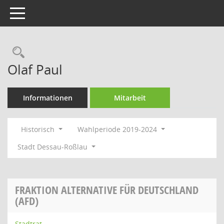
Toggle navigation
Rechercheauswahl
Olaf Paul
Informationen
Mitarbeit
Historisch
Wahlperiode 2019-2024
Stadt Dessau-Roßlau
FRAKTION ALTERNATIVE FÜR DEUTSCHLAND
(AFD)
Stadtrat