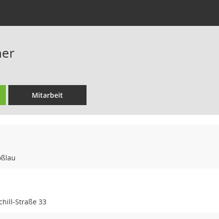
ner
Mitarbeit
oßlau
hill-Straße 33