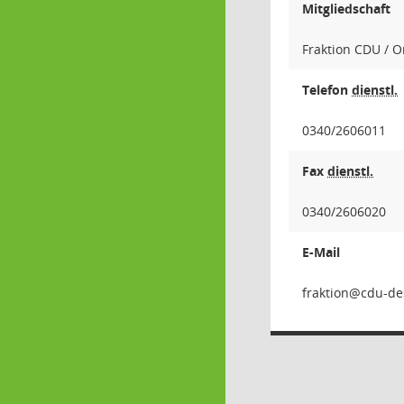
Mitgliedschaft
Fraktion CDU / O
Telefon
dienstl.
0340/2606011
Fax
dienstl.
0340/2606020
E-Mail
noit