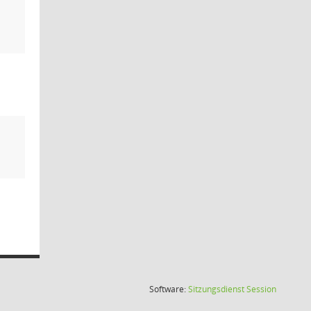
(Wird in
Software:
Sitzungsdienst
Session