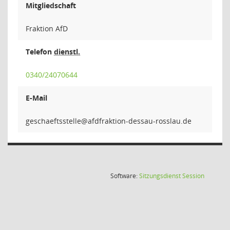
Mitgliedschaft
Fraktion AfD
Telefon
dienstl.
0340/24070644
E-Mail
elletsst
(Wird in
Software:
Sitzungsdienst
Session