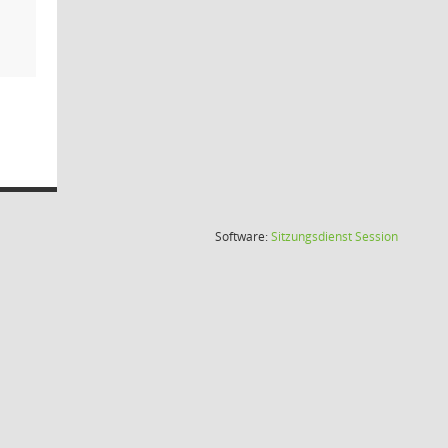
(Wird in
Software:
Sitzungsdienst
Session