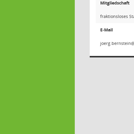
Mitgliedschaft
fraktionsloses S
E-Mail
nietsnr