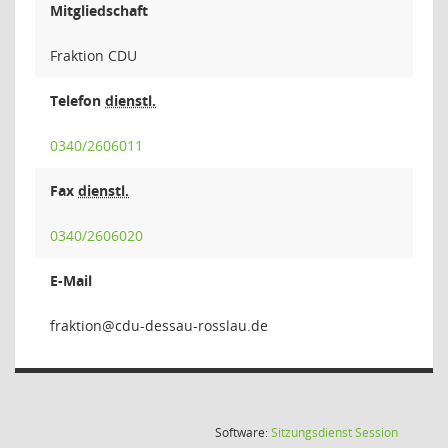
Mitgliedschaft
Fraktion CDU
Telefon
dienstl.
0340/2606011
Fax
dienstl.
0340/2606020
E-Mail
noit
(Wird in
Software:
Sitzungsdienst
Session