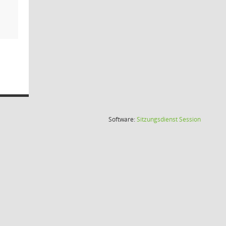
(Wird in
Software:
Sitzungsdienst
Session