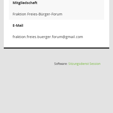
Mitgliedschaft
Fraktion Freies-Bürger-Forum
E-Mail
murof.regreub.s
(Wird in
Software:
Sitzungsdienst
Session