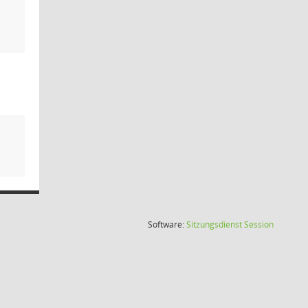
(Wird in
Software:
Sitzungsdienst
Session