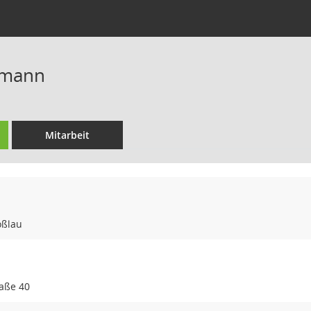
tmann
Mitarbeit
oßlau
aße 40