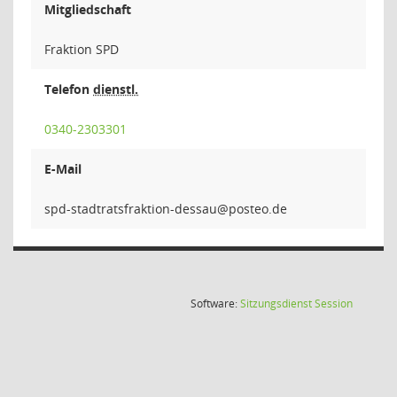
Mitgliedschaft
Fraktion SPD
Telefon
dienstl.
0340-2303301
E-Mail
uassed-noitkar
(Wird in
Software:
Sitzungsdienst
Session