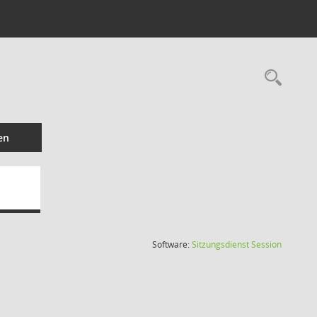
Rec
en
(Wird in
Software:
Sitzungsdienst
Session