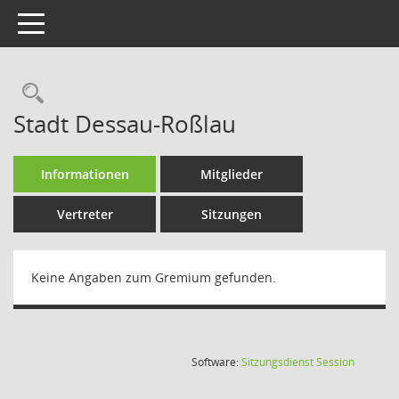
Toggle navigation
Rechercheauswahl
Stadt Dessau-Roßlau
Informationen
Mitglieder
Vertreter
Sitzungen
Keine Angaben zum Gremium gefunden.
(Wird in
Software:
Sitzungsdienst
Session