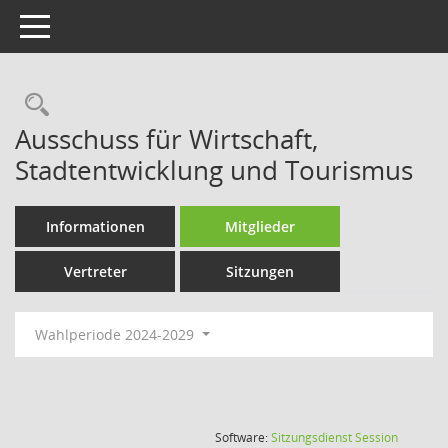
Toggle navigation
Rechercheauswahl
Ausschuss für Wirtschaft,
Stadtentwicklung und Tourismus
Informationen
Mitglieder
Vertreter
Sitzungen
Wahlperiode 2024-2029
(Wird in
Software:
Sitzungsdienst
Session