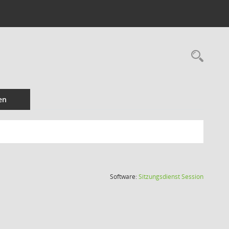
Rec
en
(Wird in
Software:
Sitzungsdienst
Session