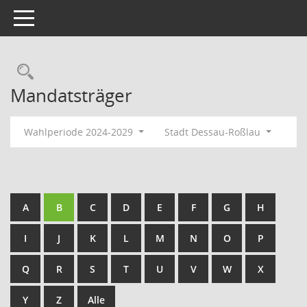
Toggle navigation
Rechercheauswahl
Mandatsträger
Wahlperiode 2024-2029
Stadt Dessau-Roßlau
A
B
C
D
E
F
G
H
I
J
K
L
M
N
O
P
Q
R
S
T
U
V
W
X
Y
Z
Alle