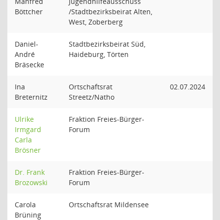
Manfred
Jugendhilfeausschuss
Böttcher
/Stadtbezirksbeirat Alten,
West, Zoberberg
Daniel-
Stadtbezirksbeirat Süd,
André
Haideburg, Törten
Bräsecke
Ina
Ortschaftsrat
02.07.2024
Breternitz
Streetz/Natho
Ulrike
Fraktion Freies-Bürger-
Irmgard
Forum
Carla
Brösner
Dr. Frank
Fraktion Freies-Bürger-
Brozowski
Forum
Carola
Ortschaftsrat Mildensee
Brüning