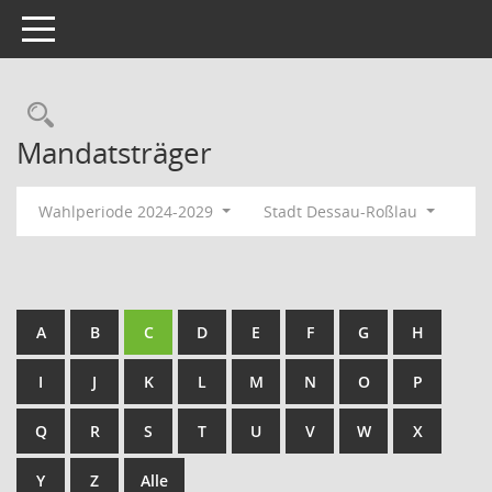
Toggle navigation
Rechercheauswahl
Mandatsträger
Wahlperiode 2024-2029
Stadt Dessau-Roßlau
A
B
C
D
E
F
G
H
I
J
K
L
M
N
O
P
Q
R
S
T
U
V
W
X
Y
Z
Alle