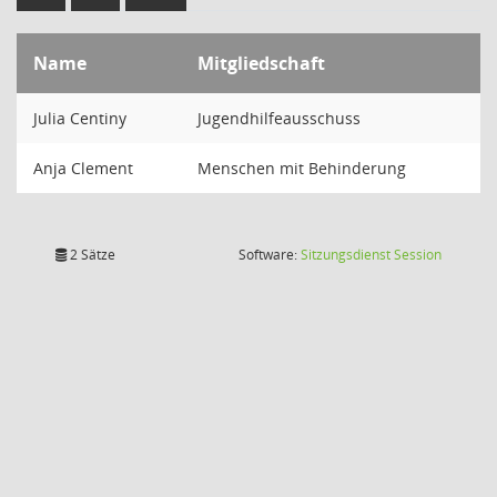
Name
Mitgliedschaft
Julia Centiny
Jugendhilfeausschuss
Anja Clement
Menschen mit Behinderung
(Wird in
2 Sätze
Software:
Sitzungsdienst
Session