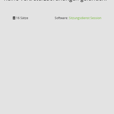
(Wird in
16 Sätze
Software:
Sitzungsdienst
Session