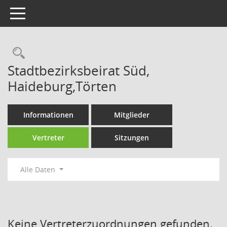
Toggle navigation
Rechercheauswahl
Stadtbezirksbeirat Süd,
Haideburg,Törten
Informationen
Mitglieder
Vertreter
Sitzungen
Alle Daten
Keine Vertreterzuordnungen gefunden.