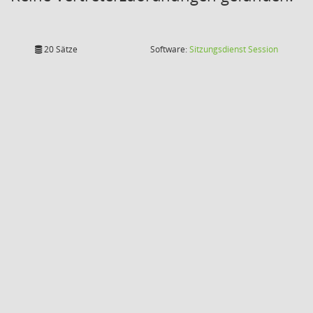
(Wird in
20 Sätze
Software:
Sitzungsdienst
Session