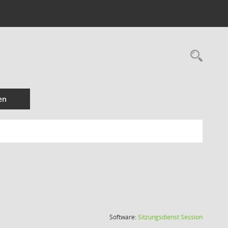
Rec
en
(Wird in
Software:
Sitzungsdienst
Session