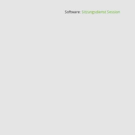
(Wird in
Software:
Sitzungsdienst
Session