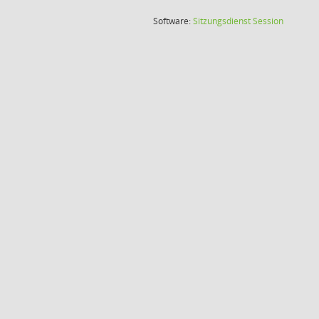
(Wird in
Software:
Sitzungsdienst
Session