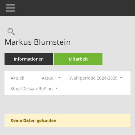
Toggle navigation
Rechercheauswahl
Markus Blumstein
Informationen
Mitarbeit
Aktuell
Aktuell
Wahlperiode 2024-2029
Stadt Dessau-Roßlau
Keine Daten gefunden.