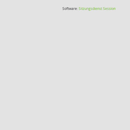
(Wird in
Software:
Sitzungsdienst
Session