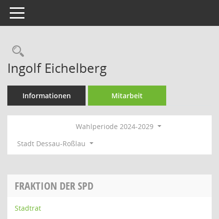
Toggle navigation
Rechercheauswahl
Ingolf Eichelberg
Informationen
Mitarbeit
Wahlperiode 2024-2029
Stadt Dessau-Roßlau
FRAKTION DER SPD
Stadtrat