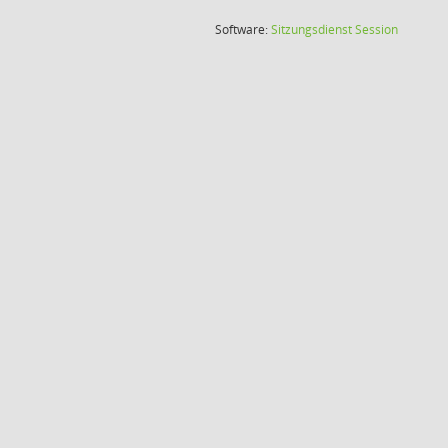
(Wird in
Software:
Sitzungsdienst
Session