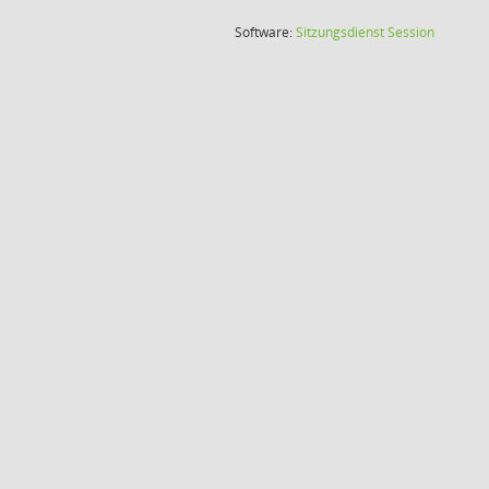
(Wird in
Software:
Sitzungsdienst
Session