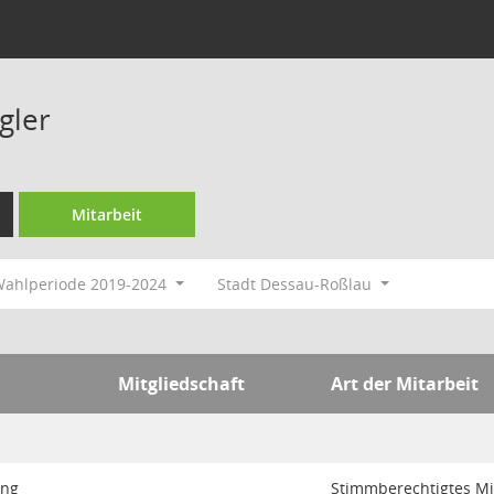
gler
Mitarbeit
ahlperiode 2019-2024
Stadt Dessau-Roßlau
Mitgliedschaft
Art der Mitarbeit
ung
Stimmberechtigtes Mi