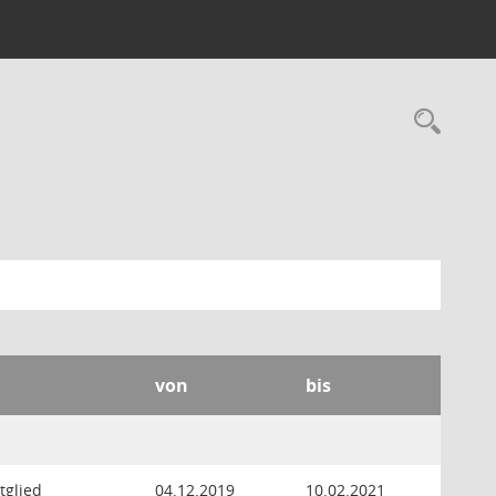
Rec
von
bis
tglied
04.12.2019
10.02.2021