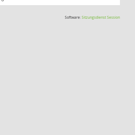
(Wird in
Software:
Sitzungsdienst
Session