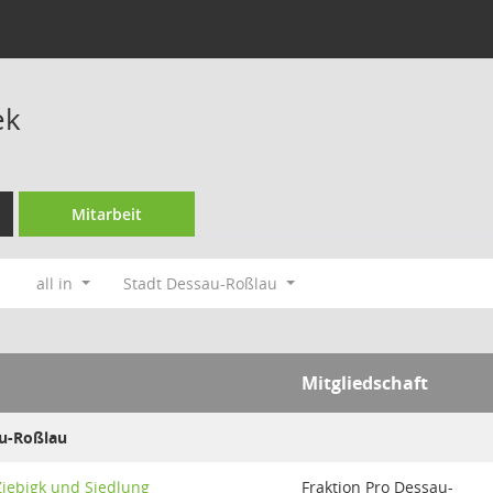
ek
Mitarbeit
all in
Stadt Dessau-Roßlau
Mitgliedschaft
au-Roßlau
Ziebigk und Siedlung
Fraktion Pro Dessau-