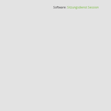
(Wird in
Software:
Sitzungsdienst
Session