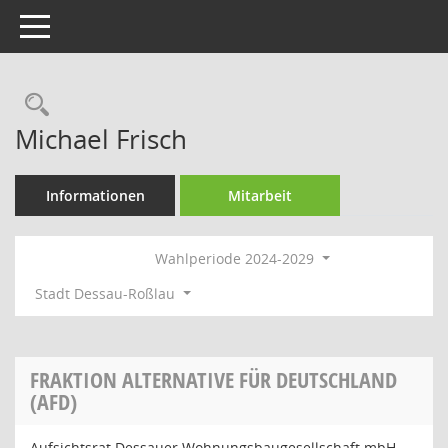
Toggle navigation
Rechercheauswahl
Michael Frisch
Informationen
Mitarbeit
Wahlperiode 2024-2029
Stadt Dessau-Roßlau
FRAKTION ALTERNATIVE FÜR DEUTSCHLAND
(AFD)
Aufsichtsrat Dessauer Wohnungsbaugesellschaft mbH