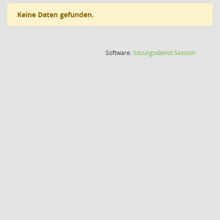
Keine Daten gefunden.
(Wird in
Software:
Sitzungsdienst
Session