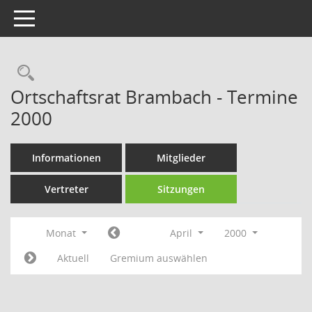
Toggle navigation
Rechercheauswahl
Ortschaftsrat Brambach - Termine
2000
Informationen
Mitglieder
Vertreter
Sitzungen
Monat
April
2000
Aktuell
Gremium auswählen