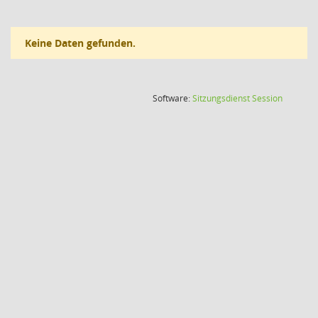
Keine Daten gefunden.
(Wird in
Software:
Sitzungsdienst
Session