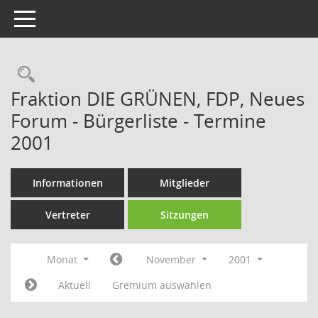
Toggle navigation
Rechercheauswahl
Fraktion DIE GRÜNEN, FDP, Neues
Forum - Bürgerliste - Termine
2001
Informationen
Mitglieder
Vertreter
Sitzungen
Monat
November
2001
Aktuell
Gremium auswählen