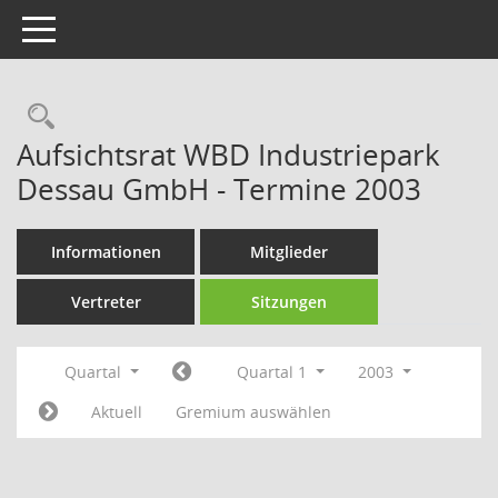
Toggle navigation
Rechercheauswahl
Aufsichtsrat WBD Industriepark
Dessau GmbH - Termine 2003
Informationen
Mitglieder
Vertreter
Sitzungen
Quartal
Quartal 1
2003
Aktuell
Gremium auswählen