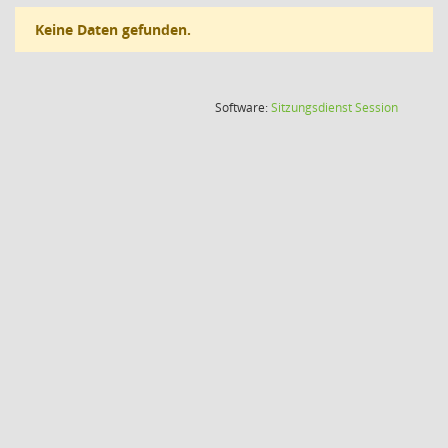
Keine Daten gefunden.
(Wird in
Software:
Sitzungsdienst
Session