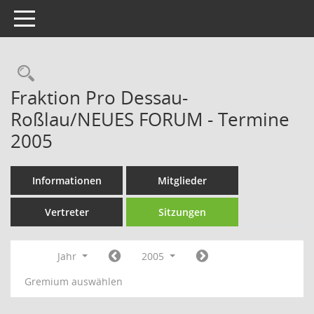
Toggle navigation
Rechercheauswahl
Fraktion Pro Dessau-
Roßlau/NEUES FORUM - Termine
2005
Informationen
Mitglieder
Vertreter
Sitzungen
Jahr
2005
Gremium auswählen