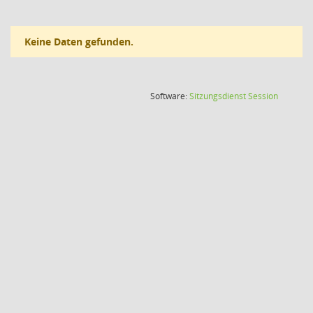
Keine Daten gefunden.
(Wird in
Software:
Sitzungsdienst
Session