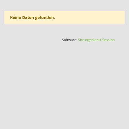
Keine Daten gefunden.
(Wird in
Software:
Sitzungsdienst
Session