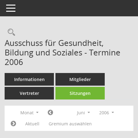
Toggle navigation
Rechercheauswahl
Ausschuss für Gesundheit,
Bildung und Soziales - Termine
2006
Informationen
Mitglieder
Vertreter
Sitzungen
Monat
Juni
2006
Aktuell
Gremium auswählen