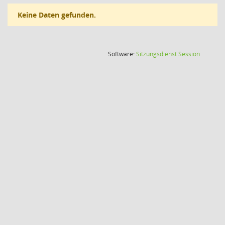
Keine Daten gefunden.
(Wird in
Software:
Sitzungsdienst
Session