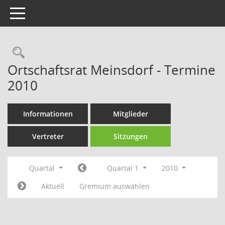
Toggle navigation
Rechercheauswahl
Ortschaftsrat Meinsdorf - Termine
2010
Informationen
Mitglieder
Vertreter
Sitzungen
Quartal
Quartal 1
2010
Aktuell
Gremium auswählen