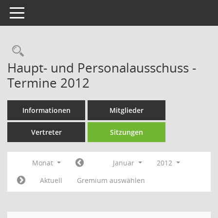
Toggle navigation
Rechercheauswahl
Haupt- und Personalausschuss -
Termine 2012
Informationen
Mitglieder
Vertreter
Sitzungen
Monat
Januar
2012
Aktuell
Gremium auswählen