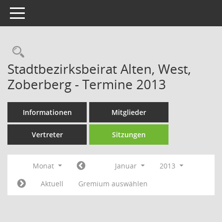
Toggle navigation
Rechercheauswahl
Stadtbezirksbeirat Alten, West,
Zoberberg - Termine 2013
Informationen
Mitglieder
Vertreter
Sitzungen
Monat
Januar
2013
Aktuell
Gremium auswählen