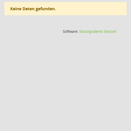
Keine Daten gefunden.
(Wird in
Software:
Sitzungsdienst
Session