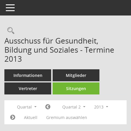
Toggle navigation
Rechercheauswahl
Ausschuss für Gesundheit,
Bildung und Soziales - Termine
2013
Informationen
Mitglieder
Vertreter
Sitzungen
Quartal
Quartal 2
2013
Aktuell
Gremium auswählen