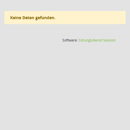
Keine Daten gefunden.
(Wird in
Software:
Sitzungsdienst
Session