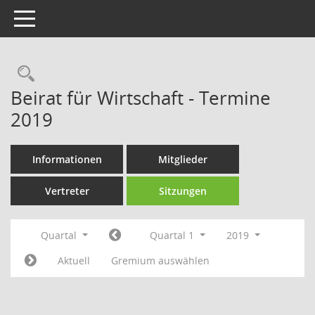
Toggle navigation
Rechercheauswahl
Beirat für Wirtschaft - Termine
2019
Informationen
Mitglieder
Vertreter
Sitzungen
Quartal
Quartal 1
2019
Aktuell
Gremium auswählen