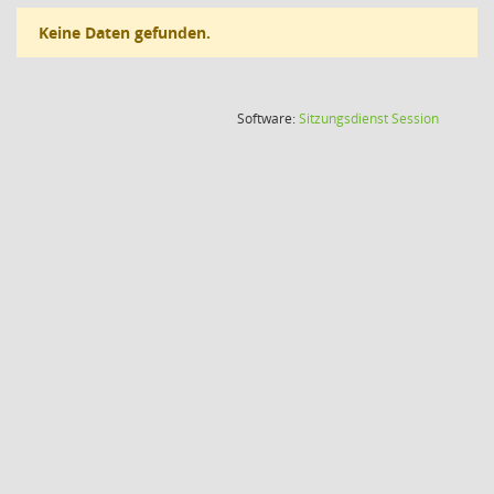
Keine Daten gefunden.
(Wird in
Software:
Sitzungsdienst
Session