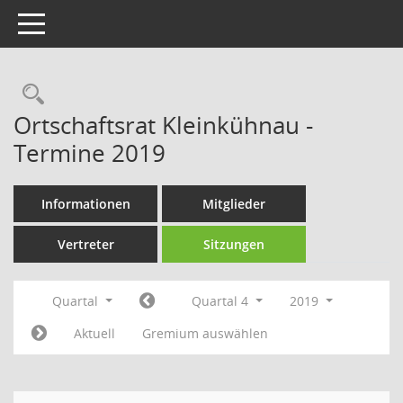
Toggle navigation
Rechercheauswahl
Ortschaftsrat Kleinkühnau -
Termine 2019
Informationen
Mitglieder
Vertreter
Sitzungen
Quartal
Quartal 4
2019
Aktuell
Gremium auswählen