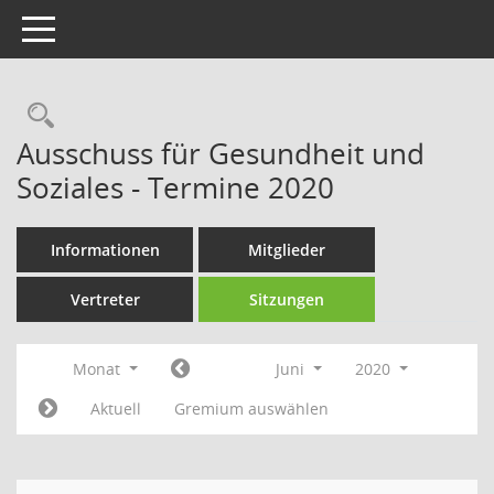
Toggle navigation
Rechercheauswahl
Ausschuss für Gesundheit und
Soziales - Termine 2020
Informationen
Mitglieder
Vertreter
Sitzungen
Monat
Juni
2020
Aktuell
Gremium auswählen