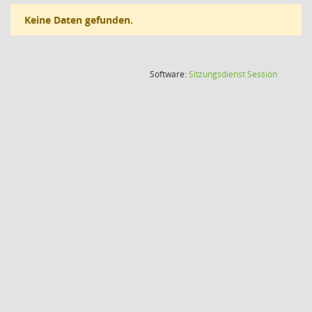
Keine Daten gefunden.
(Wird in
Software:
Sitzungsdienst
Session