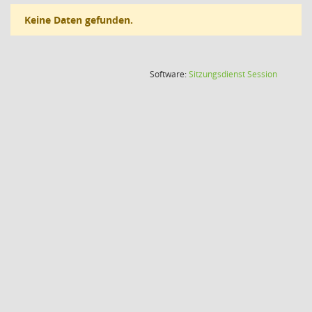
Keine Daten gefunden.
(Wird in
Software:
Sitzungsdienst
Session