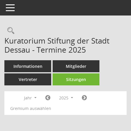
Toggle navigation
Rechercheauswahl
Kuratorium Stiftung der Stadt
Dessau - Termine 2025
Informationen
Mitglieder
Vertreter
Sitzungen
Jahr
2025
Gremium auswählen