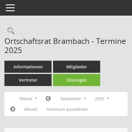
Toggle navigation
Rechercheauswahl
Ortschaftsrat Brambach - Termine
2025
Informationen
Mitglieder
Vertreter
Sitzungen
Monat
November
2025
Aktuell
Gremium auswählen