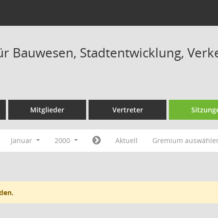
ür Bauwesen, Stadtentwicklung, Ver
Mitglieder
Vertreter
Sitzung
Januar
2000
Aktuell
Gremium auswähle
den.