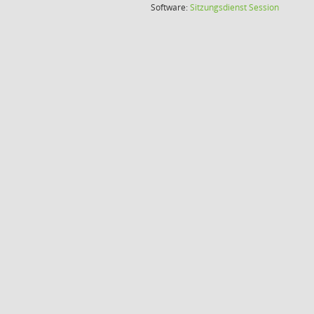
(Wird in
Software:
Sitzungsdienst
Session