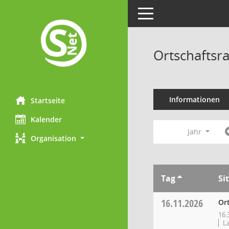
Toggle navigation
Ortschaftsr
Informationen
Startseite
Kalender
Jahr
Organisation
Tag
Si
16.11.2026
Or
16:
L