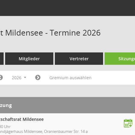
at Mildensee - Termine 2026
Mitglieder
Vertreter
Sitzung
2026
Gremium auswählen
tzung
tschaftsrat Mildensee
30 Uhr
andjägerhaus Mildensee, Oranienbaumer Str. 14 a